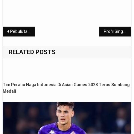
Post
Pebulutangkis Cantik Myanmar Sempat Ngobrol dengan Syabda Perkasa Sebelum Meninggal
Profil Singkat 3 Atlet Israel yang Pernah Tampil di Indonesia
navigation
RELATED POSTS
Tim Perahu Naga Indonesia Di Asian Games 2023 Terus Sumbang
Medali