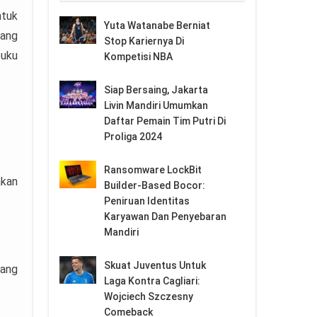
ntuk
Yuta Watanabe Berniat
yang
Stop Kariernya Di
buku
Kompetisi NBA
Siap Bersaing, Jakarta
Livin Mandiri Umumkan
Daftar Pemain Tim Putri Di
Proliga 2024
Ransomware LockBit
akan
Builder-Based Bocor:
Peniruan Identitas
Karyawan Dan Penyebaran
Mandiri
Skuat Juventus Untuk
yang
Laga Kontra Cagliari:
Wojciech Szczesny
Comeback