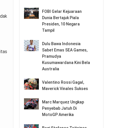
FOBI Gelar Kejuaraan
idak
Dunia Bertajuk Piala
Presiden, 10 Negara
Tampil
Dulu Bawa Indonesia
Sabet Emas SEA Games,
itas
Pramudya
Kusumawardana Kini Bela
Australia
Valentino Rossi Gagal,
Maverick Vinales Sukses
Marc Marquez Ungkap
Penyebab Jatuh Di
MotoGP Amerika
Bagi Stefanos Tsitsipas,