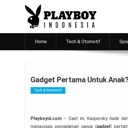
PlayboyID
Majalah Lifestyle Andalan Pria Indonesia
Home
Tech & Otomotif
Spo
Gadget Pertama Untuk Anak? 
Tech & Otomotif
Playboyid.com
– Saat ini, Kaspersky hadir 
menavigasi pengalaman gawai (
gadget
) pertam