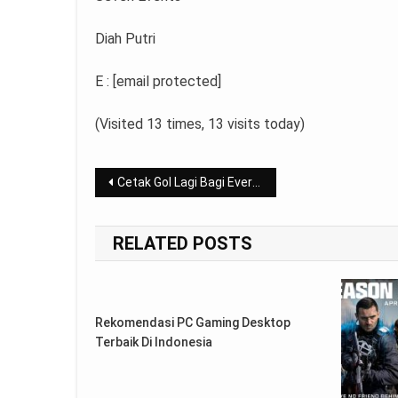
Diah Putri
E : [email protected]
(Visited 13 times, 13 visits today)
Post
Cetak Gol Lagi Bagi Everton, Dominic Calvert-Lewin Merasa Lebih Tajam
navigation
RELATED POSTS
Rekomendasi PC Gaming Desktop
Terbaik Di Indonesia