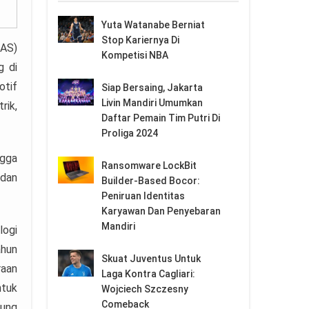
Yuta Watanabe Berniat
Stop Kariernya Di
IAS)
Kompetisi NBA
g di
otif
Siap Bersaing, Jakarta
Livin Mandiri Umumkan
rik,
Daftar Pemain Tim Putri Di
Proliga 2024
ngga
Ransomware LockBit
 dan
Builder-Based Bocor:
Peniruan Identitas
Karyawan Dan Penyebaran
Mandiri
logi
ahun
Skuat Juventus Untuk
raan
Laga Kontra Cagliari:
ntuk
Wojciech Szczesny
Comeback
sung