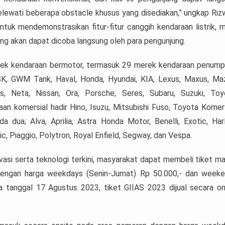
melewati beberapa obstacle khusus yang disediakan,” ungkap Riz
tuk mendemonstrasikan fitur-fitur canggih kendaraan listrik, m
arking akan dapat dicoba langsung oleh para pengunjung.
erek kendaraan bermotor, termasuk 29 merek kendaraan penum
FSK, GWM Tank, Haval, Honda, Hyundai, KIA, Lexus, Maxus, Ma
, Neta, Nissan, Ora, Porsche, Seres, Subaru, Suzuki, Toy
an komersial hadir Hino, Isuzu, Mitsubishi Fuso, Toyota Komers
 dua; Alva, Aprilia, Astra Honda Motor, Benelli, Exotic, Har
c, Piaggio, Polytron, Royal Enfield, Segway, dan Vespa.
asi serta teknologi terkini, masyarakat dapat membeli tiket m
0 dengan harga weekdays (Senin-Jumat) Rp 50.000,- dan week
 tanggal 17 Agustus 2023, tiket GIIAS 2023 dijual secara on