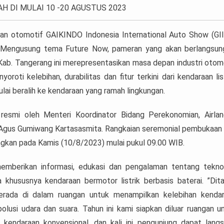
AH DI MULAI 10 -20 AGUSTUS 2023
 otomotif GAIKINDO Indonesia International Auto Show (GI
. Mengusung tema Future Now, pameran yang akan berlangsun
 Kab. Tangerang ini merepresentasikan masa depan industri otom
roti kelebihan, durabilitas dan fitur terkini dari kendaraan list
i beralih ke kendaraan yang ramah lingkungan.
resmi oleh Menteri Koordinator Bidang Perekonomian, Airla
n, Agus Gumiwang Kartasasmita. Rangkaian seremonial pembukaan
ngkan pada Kamis (10/8/2023) mulai pukul 09.00 WIB.
emberikan informasi, edukasi dan pengalaman tentang tekno
khususnya kendaraan bermotor listrik berbasis baterai. ”Dit
rada di dalam ruangan untuk menampilkan kelebihan kenda
olusi udara dan suara. Tahun ini kami siapkan diluar ruangan u
i kendaraan konvensional, dan kali ini pengunjung dapat lang