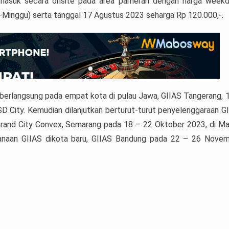
 masuk secara onsite pada area pameran dengan harga week
Minggu) serta tanggal 17 Agustus 2023 seharga Rp 120.000,-.
berlangsung pada empat kota di pulau Jawa, GIIAS Tangerang, 
 City. Kemudian dilanjutkan berturut-turut penyelenggaraan G
rand City Convex, Semarang pada 18 – 22 Oktober 2023, di Ma
sanaan GIIAS dikota baru, GIIAS Bandung pada 22 – 26 Nove