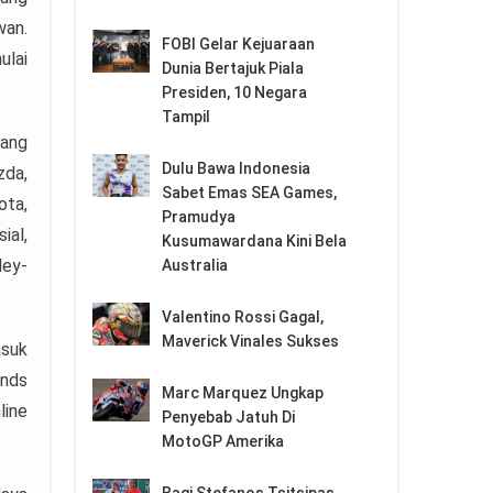
wan.
FOBI Gelar Kejuaraan
ulai
Dunia Bertajuk Piala
Presiden, 10 Negara
Tampil
pang
Dulu Bawa Indonesia
zda,
Sabet Emas SEA Games,
ota,
Pramudya
ial,
Kusumawardana Kini Bela
ley-
Australia
Valentino Rossi Gagal,
Maverick Vinales Sukses
asuk
ends
Marc Marquez Ungkap
line
Penyebab Jatuh Di
MotoGP Amerika
Bagi Stefanos Tsitsipas,