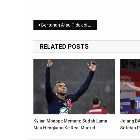
Post
Bertahan Atau Tidak di Napoli, Tanguy Ndombele Pasrah ke Tottenham
navigation
RELATED POSTS
Kylian Mbappe Memang Sudah Lama
Jelang BA
Mau Hengkang Ke Real Madrid
Setelah P