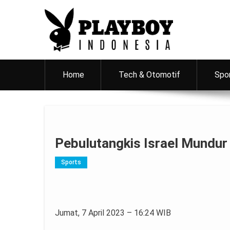
PlayboyID
Majalah Lifestyle Andalan Pria Indonesia
Home
Tech & Otomotif
Spo
Pebulutangkis Israel Mundur
Sports
Jumat, 7 April 2023 – 16:24 WIB