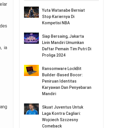
elar
Yuta Watanabe Berniat
Stop Kariernya Di
Kompetisi NBA
 des
Siap Bersaing, Jakarta
Livin Mandiri Umumkan
, ia
Daftar Pemain Tim Putri Di
Proliga 2024
Ransomware LockBit
Builder-Based Bocor:
Peniruan Identitas
Karyawan Dan Penyebaran
Mandiri
yang
Skuat Juventus Untuk
Laga Kontra Cagliari:
Wojciech Szczesny
Comeback