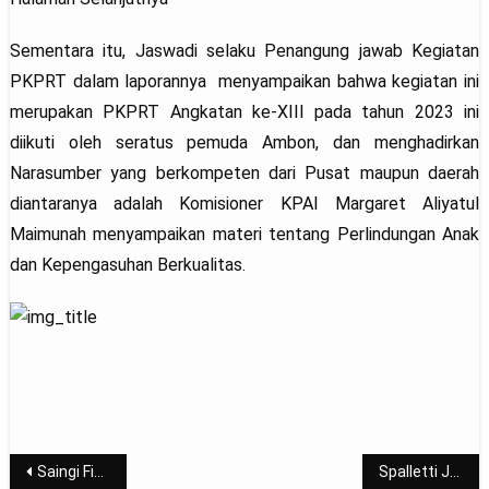
Sementara itu, Jaswadi selaku Penangung jawab Kegiatan
PKPRT dalam laporannya menyampaikan bahwa kegiatan ini
merupakan PKPRT Angkatan ke-XIII pada tahun 2023 ini
diikuti oleh seratus pemuda Ambon, dan menghadirkan
Narasumber yang berkompeten dari Pusat maupun daerah
diantaranya adalah Komisioner KPAI Margaret Aliyatul
Maimunah menyampaikan materi tentang Perlindungan Anak
dan Kepengasuhan Berkualitas.
Post
Saingi Fiorentina dan Union Berlin, Lazio Kontak Leonardo Bonucci
Spalletti Jadi Kandidat Pelatih Timnas Italia, FIGC Siap Nego dengan Napoli