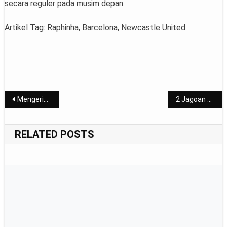
secara reguler pada musim depan.
Artikel Tag: Raphinha, Barcelona, Newcastle United
Post
Mengerikan, Anthony Ginting Juara Singapore Open 2023
2 Jagoan Merah Putih Mundur dari Indonesia Open 2023
navigation
RELATED POSTS