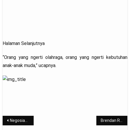
Halaman Selanjutnya
“Orang yang ngerti olahraga, orang yang ngerti kebutuhan
anak-anak muda,” ucapnya.
Post
Negosiasi Berlanjut, Milan Berharap Madrid Beri Diskon Untuk Brahim Diaz
Brendan Rodgers Buka Peluang Latih Chelsea dan Tottenham