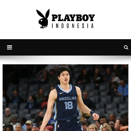
PlayboyID
Majalah Lifestyle Andalan Pria Indonesia