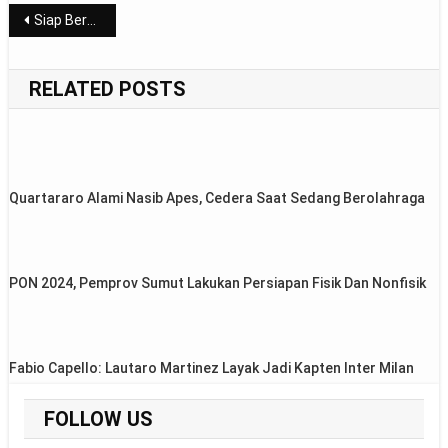
Post
Siap Bersaing, Jakarta Livin Mandiri Umumkan Daftar Pemain Tim Putri di Proliga 2024
navigation
RELATED POSTS
Quartararo Alami Nasib Apes, Cedera Saat Sedang Berolahraga
PON 2024, Pemprov Sumut Lakukan Persiapan Fisik Dan Nonfisik
Fabio Capello: Lautaro Martinez Layak Jadi Kapten Inter Milan
FOLLOW US