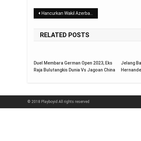
Post
Hancurkan Wakil Azerbaijan, Komang Melangkah ke 16 Besar Korea Masters 2023
navigation
RELATED POSTS
Duel Membara German Open 2023, Eks
Jelang Ba
Raja Bulutangkis Dunia Vs Jagoan China
Hernandez
© 2018 Playboyid All rights reserved