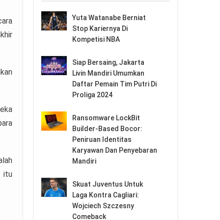
Yuta Watanabe Berniat
cara
Stop Kariernya Di
khir
Kompetisi NBA
Siap Bersaing, Jakarta
akan
Livin Mandiri Umumkan
Daftar Pemain Tim Putri Di
Proliga 2024
reka
Ransomware LockBit
para
Builder-Based Bocor:
Peniruan Identitas
Karyawan Dan Penyebaran
alah
Mandiri
 itu
Skuat Juventus Untuk
Laga Kontra Cagliari:
Wojciech Szczesny
Comeback