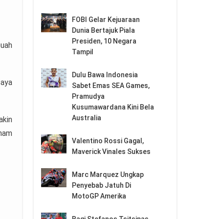
FOBI Gelar Kejuaraan
Dunia Bertajuk Piala
Presiden, 10 Negara
buah
Tampil
Dulu Bawa Indonesia
saya
Sabet Emas SEA Games,
Pramudya
Kusumawardana Kini Bela
Australia
akin
enam
Valentino Rossi Gagal,
Maverick Vinales Sukses
Marc Marquez Ungkap
Penyebab Jatuh Di
MotoGP Amerika
Bagi Stefanos Tsitsipas,